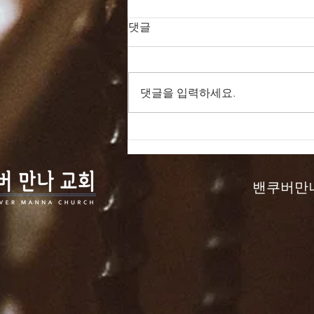
댓글
댓글을 입력하세요.
드라마 바이블 161일
밴쿠버만