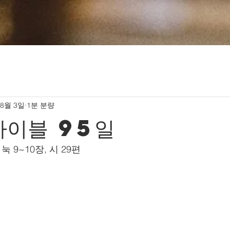
 8월 3일
1분 분량
바이블 95일
 눅 9~10장, 시 29편