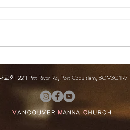
드라
드라마 바이블 160일
2211 Pitt River Rd, Port Coquitlam, BC V3C 1R7
나교회
V
ANCOUVER
M
ANNA
C
HURCH