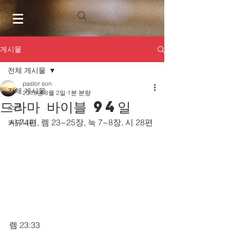
게시물
전체 게시물
pastor son
전체 게시물
2019년 8월 2일
1분 분량
드라마 바이블 94일
소개
시 74편, 렘 23~25장, 눅 7~8장, 시 28편
커뮤니티
렘 23:33