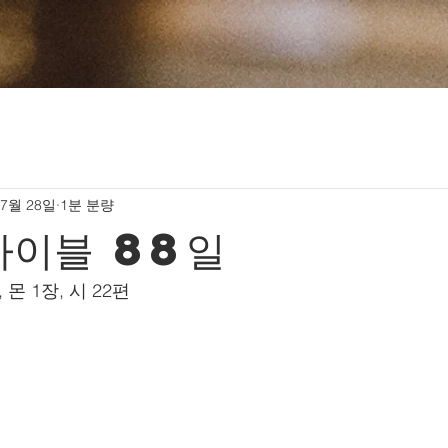
 7월 28일
1분 분량
바이블 88일
, 몬 1장, 시 22편