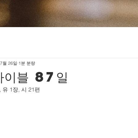
 7월 26일
1분 분량
바이블 87일
, 유 1장, 시 21편