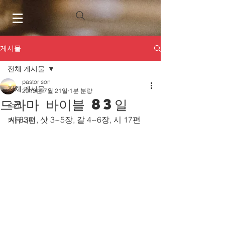
게시물
전체 게시물
pastor son
전체 게시물
2019년 7월 21일
1분 분량
드라마 바이블 83일
소개
시 63편, 삿 3~5장, 갈 4~6장, 시 17편
커뮤니티