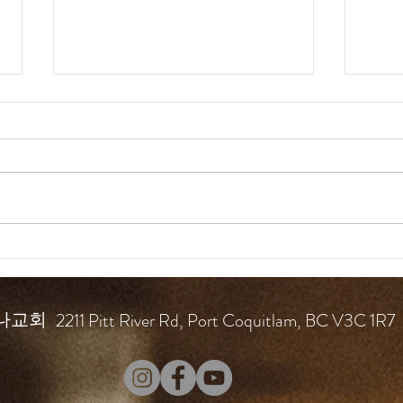
드라
드라마 바이블 160일
2211 Pitt River Rd, Port Coquitlam, BC V3C 1R7
나교회