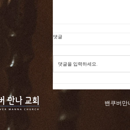
댓글
댓글을 입력하세요.
드라마 바이블 161일
밴쿠버만