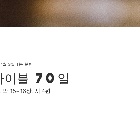
 7월 9일
1분 분량
바이블 70일
 막 15~16장, 시 4편    