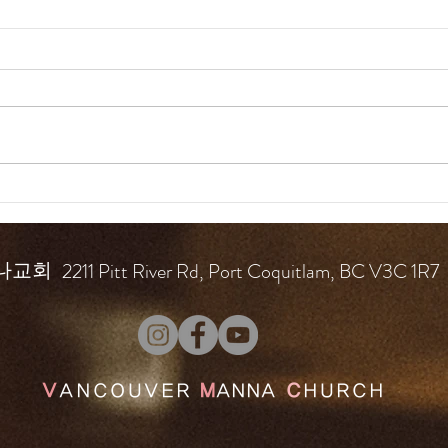
드라
드라마 바이블 160일
2211 Pitt River Rd, Port Coquitlam, BC V3C 1R7
나교회
V
ANCOUVER
M
ANNA
C
HURCH