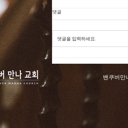
댓글
댓글을 입력하세요.
드라마 바이블 161일
밴쿠버만