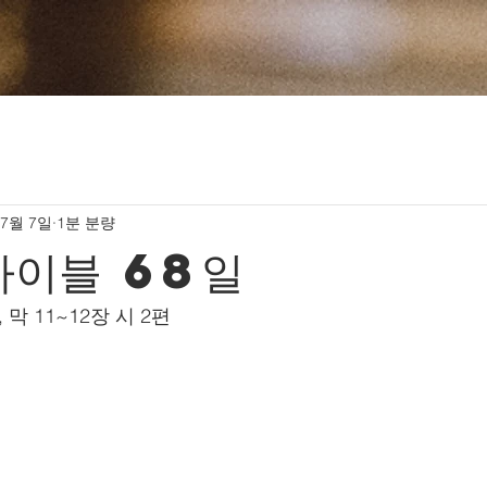
 7월 7일
1분 분량
바이블 68일
, 막 11~12장 시 2편