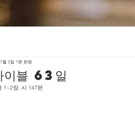
 7월 3일
1분 분량
바이블 63일
막 1~2장, 시 147편