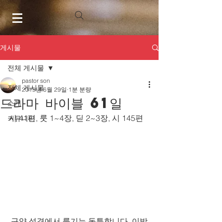
게시물
전체 게시물
pastor son
전체 게시물
2019년 6월 29일
1분 분량
드라마 바이블 61일
소개
시 41편, 룻 1~4장, 딛 2~3장, 시 145편
커뮤니티
 구약 성경에서 룻기는 독특합니다. 이방 