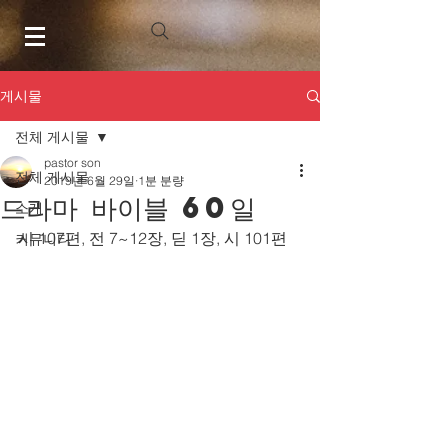
게시물
전체 게시물
pastor son
전체 게시물
2019년 6월 29일
1분 분량
드라마 바이블 60일
소개
시 107편, 전 7~12장, 딛 1장, 시 101편
커뮤니티