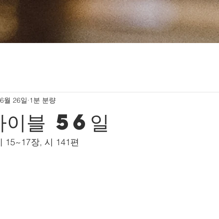
 6월 26일
1분 분량
바이블 56일
계 15~17장, 시 141편