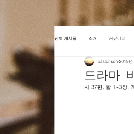
전체 게시물
소개
커뮤니티
pastor son
2019년
드라마 
시 37편, 합 1~3장, 