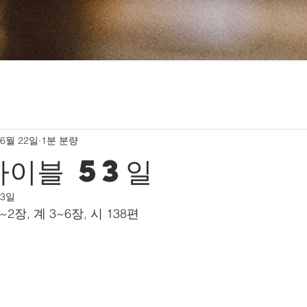
 6월 22일
1분 분량
바이블 53일
23일
1~2장, 계 3~6장, 시 138편