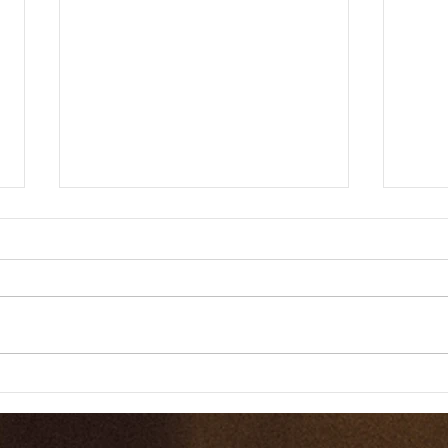
드라
드라마 바이블 160일