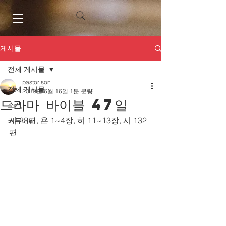
게시물
전체 게시물
pastor son
전체 게시물
2019년 6월 16일
1분 분량
드라마 바이블 47일
소개
시 28편, 욘 1~4장, 히 11~13장, 시 132
커뮤니티
편