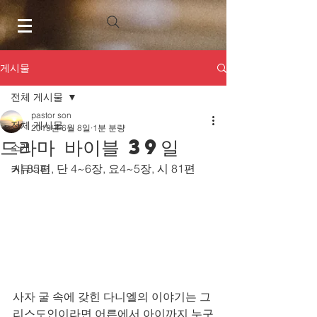
게시물
전체 게시물
pastor son
전체 게시물
2019년 6월 8일
1분 분량
드라마 바이블 39일
소개
시 85편, 단 4~6장, 요4~5장, 시 81편
커뮤니티
사자 굴 속에 갖힌 다니엘의 이야기는 그
리스도인이라면 어른에서 아이까지 누구