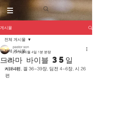
게시물
전체 게시물
pastor son
전체 게시물
2019년 6월 4일
1분 분량
드라마 바이블 35일
소개
시 84편, 겔 36~39장, 딤전 4~6장, 시 26
커뮤니티
편