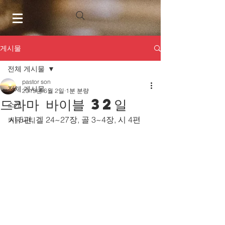
게시물
전체 게시물
pastor son
전체 게시물
2019년 6월 2일
1분 분량
드라마 바이블 32일
소개
시 5편, 겔 24~27장, 골 3~4장, 시 4편
커뮤니티