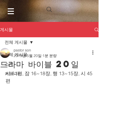
게시물
전체 게시물
pastor son
전체 게시물
2019년 5월 20일
1분 분량
드라마 바이블 20일
소개
시 61편, 잠 16~18장, 행 13~15장, 시 45
커뮤니티
편