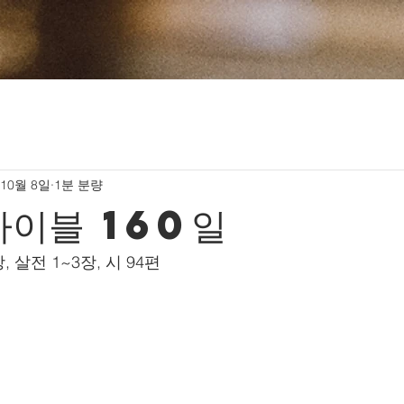
 10월 8일
1분 분량
바이블 160일
장, 살전 1~3장, 시 94편