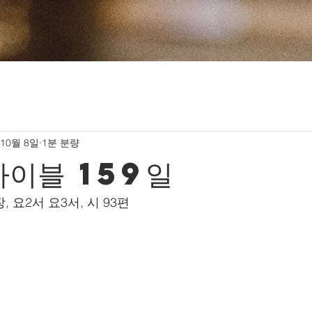
 10월 8일
1분 분량
바이블 159일
장, 요2서 요3서, 시 93편