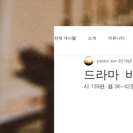
전체 게시물
소개
커뮤니티
pastor son
2019년
드라마 
시 139편, 욥 36~42