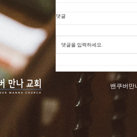
댓글
댓글을 입력하세요.
드라마 바이블 161일
밴쿠버만