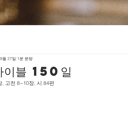
 9월 27일
1분 분량
바이블 150일
장, 고전 8~10장, 시 84편