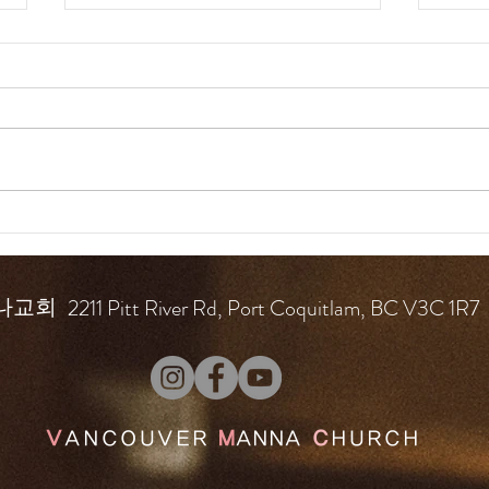
드라
드라마 바이블 160일
2211 Pitt River Rd, Port Coquitlam, BC V3C 1R7
나교회
V
ANCOUVER
M
ANNA
C
HURCH