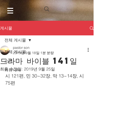
게시물
전체 게시물
pastor son
전체 게시물
2019년 9월 18일
1분 분량
드라마 바이블 141일
소개
최종 수정일:
2019년 9월 25일
커뮤니티
시 121편, 민 30~32장, 막 13~14장, 시 
75편