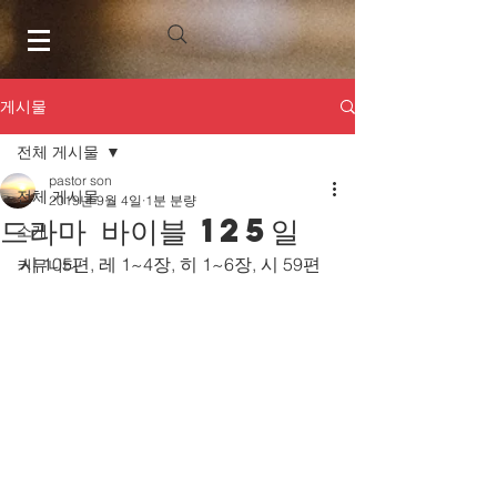
게시물
전체 게시물
pastor son
전체 게시물
2019년 9월 4일
1분 분량
드라마 바이블 125일
소개
시 105편, 레 1~4장, 히 1~6장, 시 59편
커뮤니티