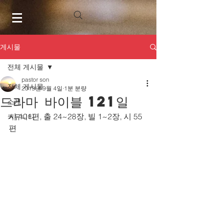
게시물
전체 게시물
pastor son
전체 게시물
2019년 9월 4일
1분 분량
드라마 바이블 121일
소개
시 101편, 출 24~28장, 빌 1~2장, 시 55
커뮤니티
편