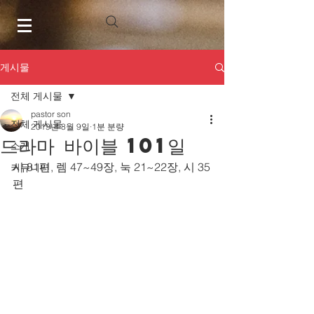
게시물
전체 게시물
pastor son
전체 게시물
2019년 8월 9일
1분 분량
드라마 바이블 101일
소개
시 81편, 렘 47~49장, 눅 21~22장, 시 35
커뮤니티
편