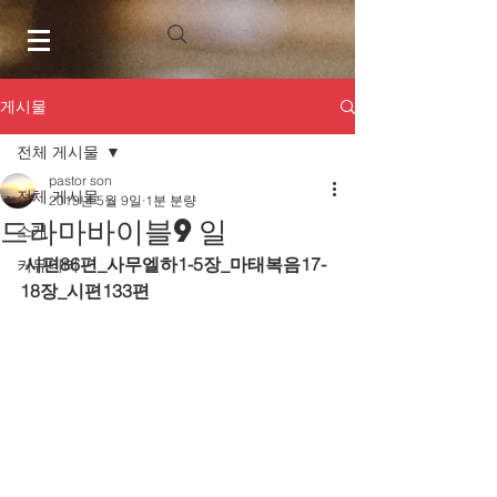
게시물
전체 게시물
pastor son
전체 게시물
2019년 5월 9일
1분 분량
드라마바이블9일
소개
시편86편_사무엘하1-5장_마태복음17-
커뮤니티
18장_시편133편