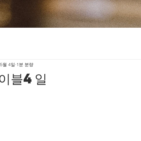
 5월 4일
1분 분량
이블4일