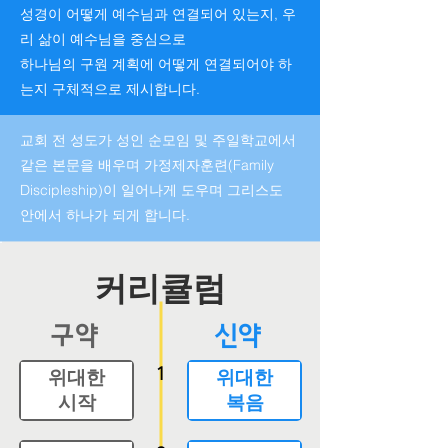
성경이 어떻게 예수님과 연결되어 있는지, 우
리 삶이 예수님을 중심으로
하나님의 구원 계획에 어떻게 연결되어야 하
는지 구체적으로 제시합니다.
교회 전 성도가 성인 순모임 및 주일학교에서
같은 본문을 배우며 가정제자훈련(Family
Discipleship)이 일어나게 도우며 그리스도
안에서 하나가
되게 합니다.
​커리큘럼
구약
​신약
1
위대한
위대한
​시작
​복음