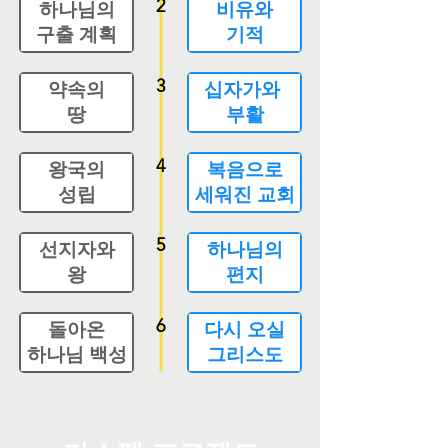
2
하나님의
비유와
​구출 계획
​기적
3
약속의
십자가와
땅
​부활
4
왕국의
복음으로
성립
​세워진 교회
5
선지자와
하나님의
​왕
​편지
6
돌아온
다시 오실
​하나님 백성
​그리스도