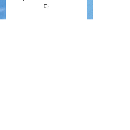
다
세부 정보
밴쿠버만나교회
2211 Pitt River Rd, Port Coquitlam, BC V3C 1R7
V
ANCOUVER
M
ANNA
C
HURCH